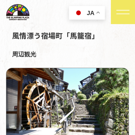
JA
風情漂う宿場町「馬籠宿」
周辺観光