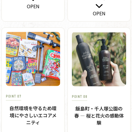
緒に楽しめます。薪を炊
てくるニジマスを自分で
OPEN
き、100℃近くまで熱々に
釣ることができる釣り
OPEN
温まったテントの中で、
堀、自然豊かな林間エリ
体の芯まで温まる。熱く
アの散策などここでしか
なったら自由に出入りし
味わえないアクティビテ
て大丈夫です。休憩用の
ィ体験をご用意しており
ベンチで、自然の風にあ
ます。
たってリフレッシュ。公
園内「城ヶ池」近くに設
置されているので、その
まま池の中へ「どぼ
ん！」もOK。ライフジャ
ケットを無料で貸し出し
ますので安心です。
POINT 07
POINT 08
自然環境を守るため環
飯島町・千人塚公園の
境にやさしいエコアメ
春 ― 桜と花火の感動体
ニティ
験