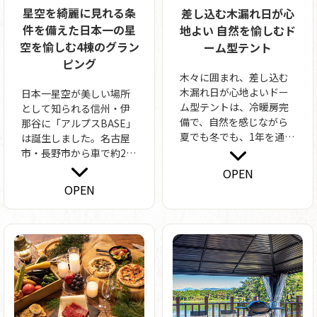
星空を綺麗に見れる条
差し込む木漏れ日が心
件を備えた日本一の星
地よい 自然を愉しむド
空を愉しむ4棟のグラン
ーム型テント
ピング
木々に囲まれ、差し込む
木漏れ日が心地よいドー
日本一星空が美しい場所
ム型テントは、冷暖房完
として知られる信州・伊
備で、自然を感じながら
那谷に「アルプスBASE」
夏でも冬でも、1年を通し
は誕生しました。名古屋
て快適にお過ごしいただ
市・長野市から車で約2時
けます。テント内には、
間とアクセスも良好、標
OPEN
ベッドを2台配置してお
高850mの森の中という立
OPEN
り、最大4名までご宿泊い
地は、空気が澄み、木々
ただけます。テントタイ
が周囲の光を遮り、星空
プはスタンダードタイ
を見るための条件が全て
プ、テントサウナ付きタ
整ったこれ以上にない好
イプの2タイプをご用意し
立地。満天の星空の下
ております。
で、自然と過ごすグラン
ピングをお楽しみいただ
けます。