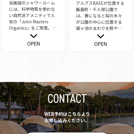
当施設のシャワールーム
アルプスBASEが位置する
には、科学物質を使わな
飯島町・千人塚公園で
い自然派アメニティで人
は、春になると桜の木々
気の「John Masters
が公園の中心に位置する
Organics」をご用意。
城ヶ池のまわりを鮮やか
「もみ殻」を配合するこ
に彩ります。毎年4月上旬
とでプラスチック使用量
～中旬、雪化粧した中央
OPEN
OPEN
を約40%削減した環境負
アルプスと湖面に映る桜
荷低減アメニティです。
のコラボレーションは、
サスティナブルな社会実
ここでしか味わえない絶
現のため、環境負荷低減
景です。さらに5月下旬に
への取り組みを行ってま
は、湖上で打ち上がる迫
いります。
力満点の花火大会も開
催。水面に映る色とりど
りの花火が、夜の公園を
CONTACT
幻想的に照らします。
WEB予約はこちらより
お申し込みください。