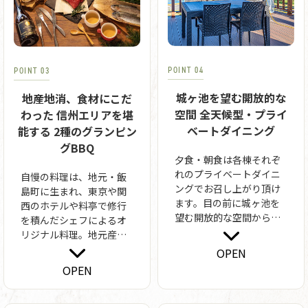
POINT 04
POINT 03
城ヶ池を望む開放的な
地産地消、食材にこだ
空間 全天候型・プライ
わった 信州エリアを堪
ベートダイニング
能する 2種のグランピン
グBBQ
夕食・朝食は各棟それぞ
れのプライベートダイニ
自慢の料理は、地元・飯
ングでお召し上がり頂け
島町に生まれ、東京や関
ます。目の前に城ヶ池を
西のホテルや料亭で修行
望む開放的な空間から、
を積んだシェフによるオ
雄大な景色はもちろん季
リジナル料理。地元産の
節の風も感じながらの特
新鮮野菜や長野県産ブラ
OPEN
別な時間をお過ごしくだ
ンド和牛「信州プレミア
OPEN
さい。屋根付き、カーテ
ム牛」など、地元食材を
ン付きであいにくのお天
たっぷり使ったBBQメニ
気でも安心してお食事を
ューは「BBQの域を超え