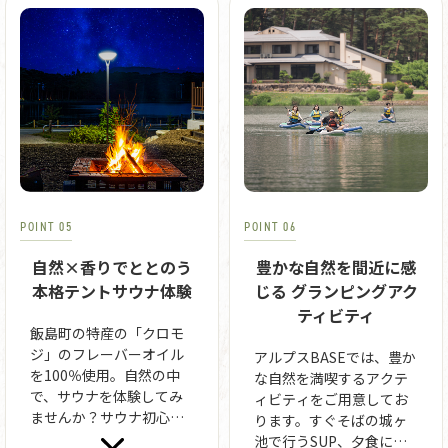
お楽しみ頂けます。
ている」と評判です。
POINT 05
POINT 06
自然×香りでととのう
豊かな自然を間近に感
本格テントサウナ体験
じる グランピングアク
ティビティ
飯島町の特産の「クロモ
ジ」のフレーバーオイル
アルプスBASEでは、豊か
を100％使用。自然の中
な自然を満喫するアクテ
で、サウナを体験してみ
ィビティをご用意してお
ませんか？サウナ初心者
ります。すぐそばの城ヶ
の方や、お子さんとも一
池で行うSUP、夕食に出