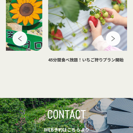
45分間食べ放題！いちご狩りプラン開始
NARUMI
ショップ
CONTACT
WEB予約はこちらより